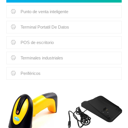
Punto de venta inteligente
Terminal Portatil De Datos
POS de escritorio
Terminales industriales
Periféricos